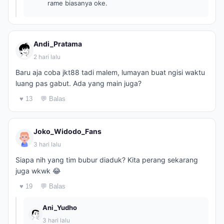
rame biasanya oke.
Andi_Pratama
2 hari lalu
Baru aja coba jkt88 tadi malem, lumayan buat ngisi waktu
luang pas gabut. Ada yang main juga?
♥ 13
💬 Balas
Joko_Widodo_Fans
3 hari lalu
Siapa nih yang tim bubur diaduk? Kita perang sekarang
juga wkwk 😂
♥ 19
💬 Balas
Ani_Yudho
3 hari lalu