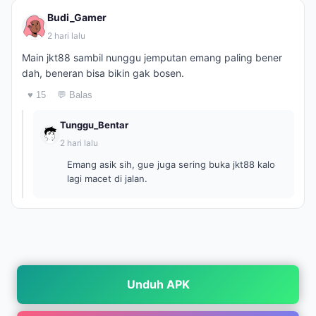
Budi_Gamer
2 hari lalu
Main jkt88 sambil nunggu jemputan emang paling bener
dah, beneran bisa bikin gak bosen.
♥ 15
💬 Balas
Tunggu_Bentar
2 hari lalu
Emang asik sih, gue juga sering buka jkt88 kalo
lagi macet di jalan.
Unduh APK