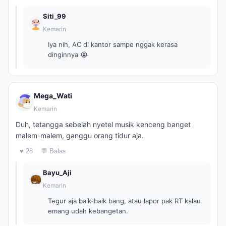
Siti_99
Kemarin
Iya nih, AC di kantor sampe nggak kerasa
dinginnya 😭
Mega_Wati
Kemarin
Duh, tetangga sebelah nyetel musik kenceng banget
malem-malem, ganggu orang tidur aja.
♥ 28
💬 Balas
Bayu_Aji
Kemarin
Tegur aja baik-baik bang, atau lapor pak RT kalau
emang udah kebangetan.